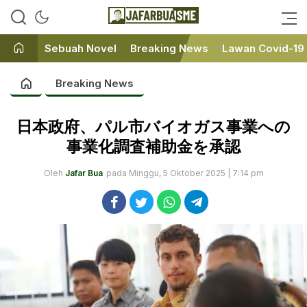
Ini bukan Media Online, Ini
JafarBua
Jafarbuaisme.com
Sebuah Novel
Breaking News
Lawan Covid-19
Breaking News
日本政府、パル市バイオガス事業への
事業化調査補助金を承認
Oleh
Jafar Bua
pada Minggu, 5 Oktober 2025 | 7:14 pm