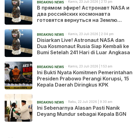
Kamis, 23 Juli 2026 | 2:13 pm
BREAKING NEWS
В прямом эфире! Астронавт NASA и
два российских космонавта
готовятся вернуться на Землю
после 241 дня в космосе
Kamis, 23 Juli 2026 | 2:04 pm
BREAKING NEWS
Disiarkan Live! Astronaut NASA dan
Dua Kosmonaut Rusia Siap Kembali ke
Bumi Setelah 241 Hari di Luar Angkasa
Kamis, 23 Juli 2026 | 1:53 am
BREAKING NEWS
Ini Bukti Nyata Komitmen Pemerintahan
Presiden Prabowo Perangi Korupsi, 15
Kepala Daerah Diringkus KPK
Rabu, 22 Juli 2026 | 9:30 am
BREAKING NEWS
Ini Sebenarnya Alasan Pasti Nanik
Deyang Mundur sebagai Kepala BGN