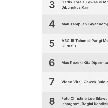
3
Gadis Toraja Tewas di Mo
Dibungkus Kain
4
Mau Tampilan Layar Kompu
5
ABG 15 Tahun di Parigi M
Guru SD
6
Mau Rezeki Kita Dipermud
7
Video Viral, Cewek Bule d
8
Foto Christine Lee Silaw
Instagram, Begini Kondis