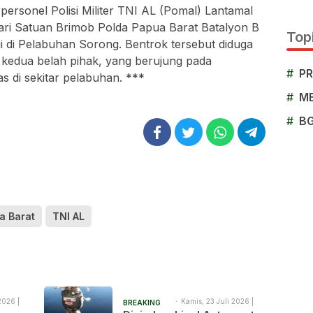
personel Polisi Militer TNI AL (Pomal) Lantamal
ari Satuan Brimob Polda Papua Barat Batalyon B
Topi
 di Pelabuhan Sorong. Bentrok tersebut diduga
 kedua belah pihak, yang berujung pada
#
P
tas di sekitar pelabuhan. ***
#
M
#
B
a Barat
TNI AL
2026 |
Kamis, 23 Juli 2026 |
BREAKING
2:04 pm