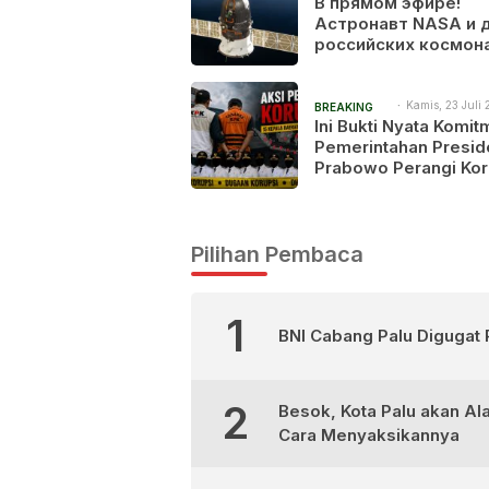
В прямом эфире!
NEWS
Астронавт NASA и 
российских космон
готовятся вернутьс
Землю после 241 дн
космосе
Kamis, 23 Juli 
BREAKING
1:53 am
Ini Bukti Nyata Komi
NEWS
Pemerintahan Presid
Prabowo Perangi Kor
15 Kepala Daerah Dir
KPK
Pilihan Pembaca
1
BNI Cabang Palu Digugat 
2
Besok, Kota Palu akan Al
Cara Menyaksikannya