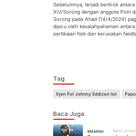
Sebelumnya, terjadi bentrok antara 
XIV/Sorong dengan anggota Polri d
Sorong pada Ahad (14/4/2024) pagi
dipicu oleh kesalahpahaman antara
pertikaian fisik dan kerusakan fasili
Tag
Irjen Pol Johnny Eddizon Isir
Papu
Baca Juga
Kamis, 23 Juli 
BREAKING
2:13 pm