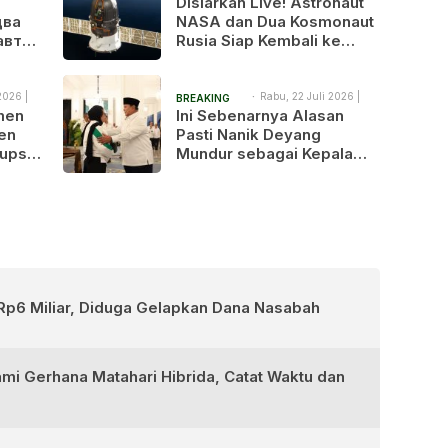
Disiarkan Live! Astronaut
NEWS
два
NASA dan Dua Kosmonaut
авта
Rusia Siap Kembali ke
я на
Bumi Setelah 241 Hari di
я в
Luar Angkasa
2026 |
Rabu, 22 Juli 2026 |
BREAKING
9:30 am
tmen
Ini Sebenarnya Alasan
NEWS
en
Pasti Nanik Deyang
upsi,
Mundur sebagai Kepala
ingkus
BGN
Rp6 Miliar, Diduga Gelapkan Dana Nasabah
ami Gerhana Matahari Hibrida, Catat Waktu dan