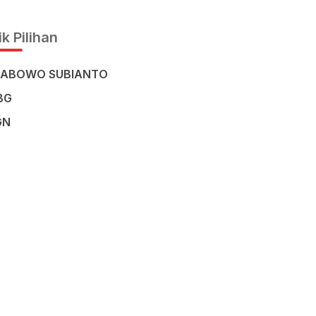
Civilisation in the Heart of
Sulawesi
k Pilihan
RABOWO SUBIANTO
BG
GN