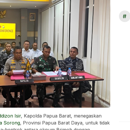
#
dizon Isir
, Kapolda Papua Barat, menegaskan
a Sorong
, Provinsi Papua Barat Daya, untuk tidak
ca-bentrok antara oknum Brimob dengan