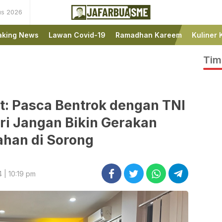
us 2026
Ini bukan Media Online,
JafarBua
Ini Jafarbuaisme.com
aking News
Lawan Covid-19
Ramadhan Kareem
Kuliner 
Tim
t: Pasca Bentrok dengan TNI
ri Jangan Bikin Gerakan
han di Sorong
4 | 10:19 pm