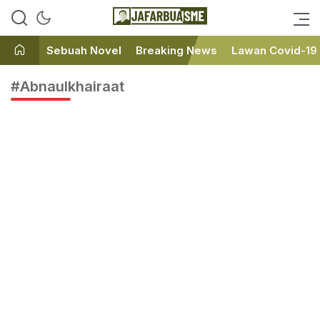
Ini bukan Media Online, Ini
JafarBua
Jafarbuaisme.com
Sebuah Novel
Breaking News
Lawan Covid-19
#Abnaulkhairaat