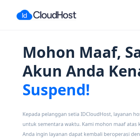
Mohon Maaf, Sa
Akun Anda Ken
Suspend!
Kepada pelanggan setia IDCloudHost, layanan ho
untuk sementara waktu. Kami mohon maaf atas ke
Anda ingin layanan dapat kembali beroperasi den