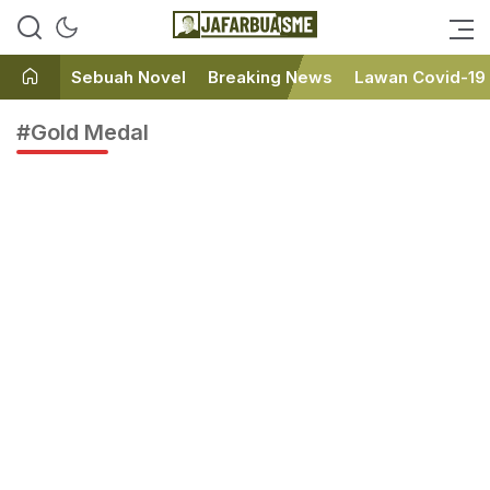
Ini bukan Media Online, Ini
JafarBua
Jafarbuaisme.com
Sebuah Novel
Breaking News
Lawan Covid-19
#Gold Medal