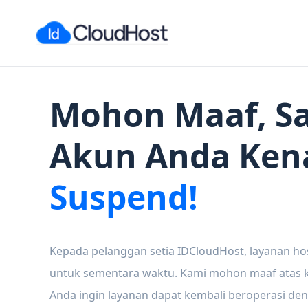
Mohon Maaf, Sa
Akun Anda Ken
Suspend!
Kepada pelanggan setia IDCloudHost, layanan ho
untuk sementara waktu. Kami mohon maaf atas ke
Anda ingin layanan dapat kembali beroperasi den