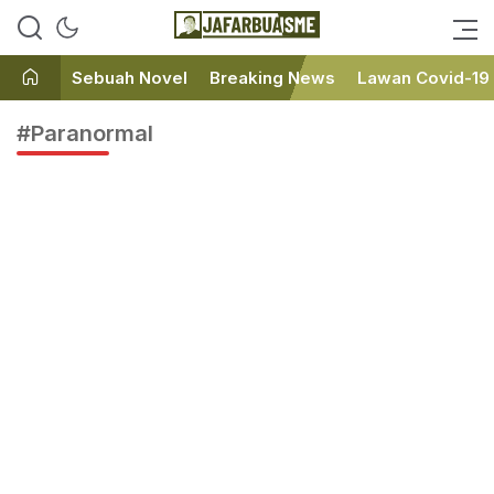
Ini bukan Media Online, Ini
JafarBua
Jafarbuaisme.com
Sebuah Novel
Breaking News
Lawan Covid-19
#Paranormal