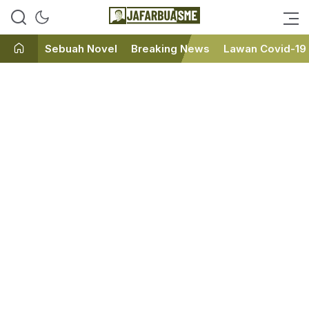
Ini bukan Media Online, Ini
JafarBua
Jafarbuaisme.com
Sebuah Novel
Breaking News
Lawan Covid-19