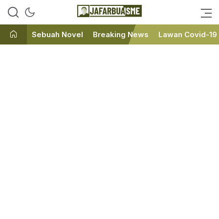
Ini bukan Media Online, Ini
JafarBua
Jafarbuaisme.com
Sebuah Novel
Breaking News
Lawan Covid-19