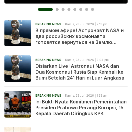
BREAKING NEWS
Kamis, 23 Juli 2026 | 2:13 pm
В прямом эфире! Астронавт NASA и
два российских космонавта
готовятся вернуться на Землю
после 241 дня в космосе
BREAKING NEWS
Kamis, 23 Juli 2026 | 2:04 pm
Disiarkan Live! Astronaut NASA dan
Dua Kosmonaut Rusia Siap Kembali ke
Bumi Setelah 241 Hari di Luar Angkasa
BREAKING NEWS
Kamis, 23 Juli 2026 | 1:53 am
Ini Bukti Nyata Komitmen Pemerintahan
Presiden Prabowo Perangi Korupsi, 15
Kepala Daerah Diringkus KPK