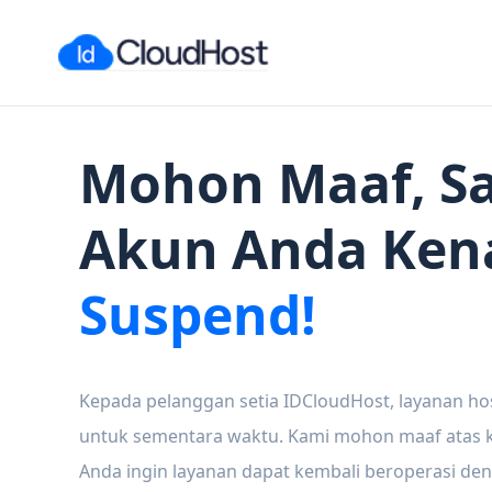
Mohon Maaf, Sa
Akun Anda Ken
Suspend!
Kepada pelanggan setia IDCloudHost, layanan ho
untuk sementara waktu. Kami mohon maaf atas ke
Anda ingin layanan dapat kembali beroperasi den