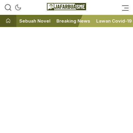
Ini bukan Media Online, Ini
JafarBua
Jafarbuaisme.com
Sebuah Novel
Breaking News
Lawan Covid-19