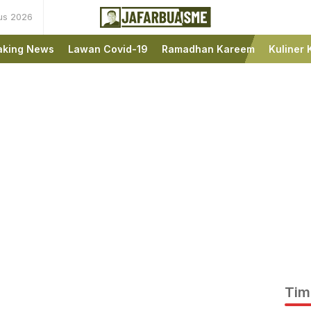
us 2026
Ini bukan Media Online,
JafarBua
Ini Jafarbuaisme.com
aking News
Lawan Covid-19
Ramadhan Kareem
Kuliner 
Tim