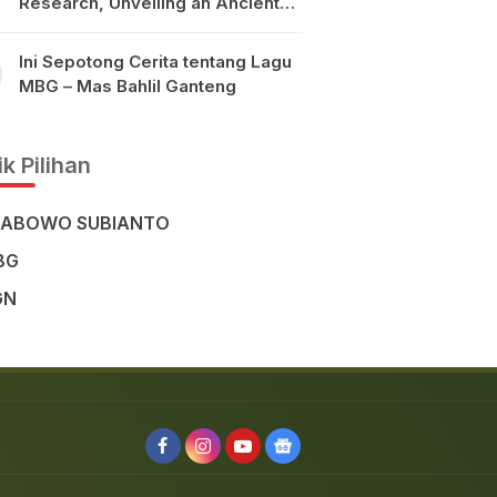
Research, Unveiling an Ancient
Civilisation in the Heart of
Sulawesi
Ini Sepotong Cerita tentang Lagu
MBG – Mas Bahlil Ganteng
k Pilihan
RABOWO SUBIANTO
BG
GN