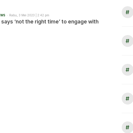
#
EWS
Rabu, 3 Mei 2023 | 2:42 pm
 says ‘not the right time’ to engage with
#
#
#
#