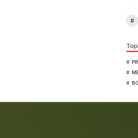
#
Topi
#
P
#
M
#
B