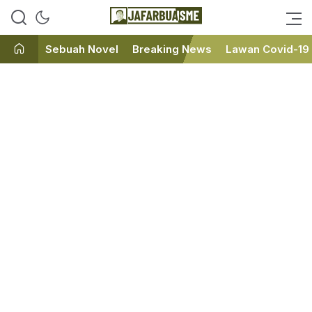
Ini bukan Media Online, Ini
JafarBua
Jafarbuaisme.com
Sebuah Novel
Breaking News
Lawan Covid-19