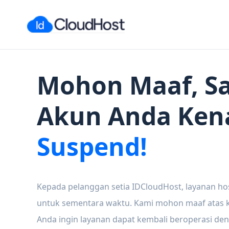
Mohon Maaf, Sa
Akun Anda Ken
Suspend!
Kepada pelanggan setia IDCloudHost, layanan ho
untuk sementara waktu. Kami mohon maaf atas ke
Anda ingin layanan dapat kembali beroperasi den