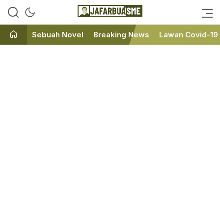
Ini bukan Media Online, Ini
JafarBua
Jafarbuaisme.com
Sebuah Novel
Breaking News
Lawan Covid-19