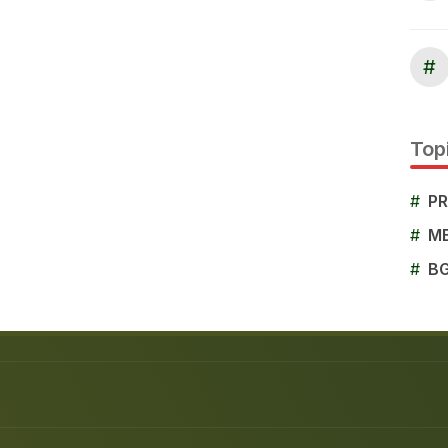
#
Topi
#
P
#
M
#
B