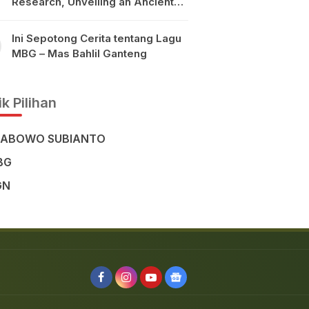
Research, Unveiling an Ancient
Civilisation in the Heart of
Sulawesi
Ini Sepotong Cerita tentang Lagu
MBG – Mas Bahlil Ganteng
k Pilihan
RABOWO SUBIANTO
BG
GN