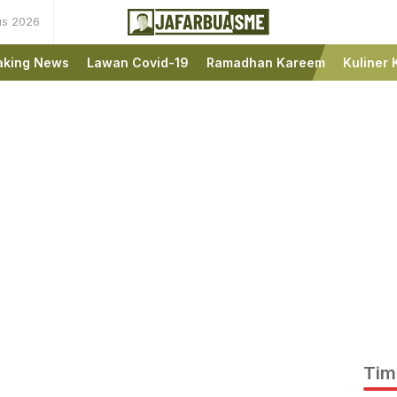
us 2026
Ini bukan Media Online,
JafarBua
Ini Jafarbuaisme.com
aking News
Lawan Covid-19
Ramadhan Kareem
Kuliner 
Tim