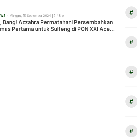
#
EWS
Minggu, 15 September 2024 | 7:48 pm
, Bang! Azzahra Permatahani Persembahkan
Emas Pertama untuk Sulteng di PON XXI Aceh
#
#
#
#