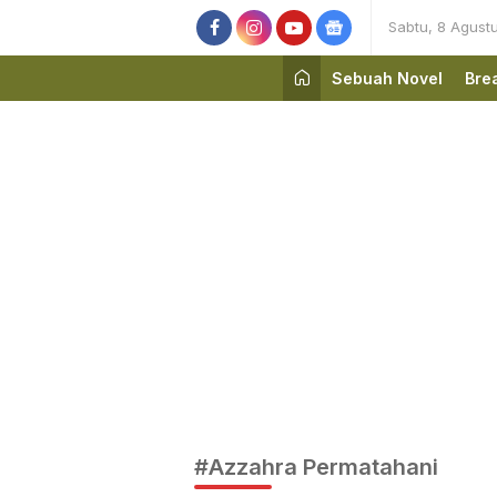
Sabtu, 8 Agust
Sebuah Novel
Bre
#Azzahra Permatahani