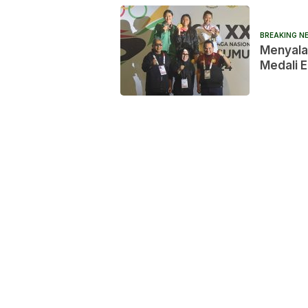
BREAKING N
Menyala
Medali 
Sumut