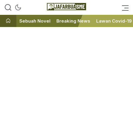
Ini bukan Media Online, Ini
JafarBua
Jafarbuaisme.com
Sebuah Novel
Breaking News
Lawan Covid-19