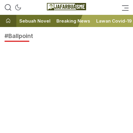
Ini bukan Media Online, Ini
JafarBua
Jafarbuaisme.com
Sebuah Novel
Breaking News
Lawan Covid-19
#Ballpoint