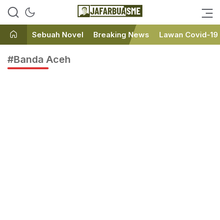
Ini bukan Media Online, Ini
JafarBua
Jafarbuaisme.com
Sebuah Novel
Breaking News
Lawan Covid-19
#Banda Aceh