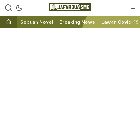
Ini bukan Media Online, Ini
JafarBua
Jafarbuaisme.com
Sebuah Novel
Breaking News
Lawan Covid-19