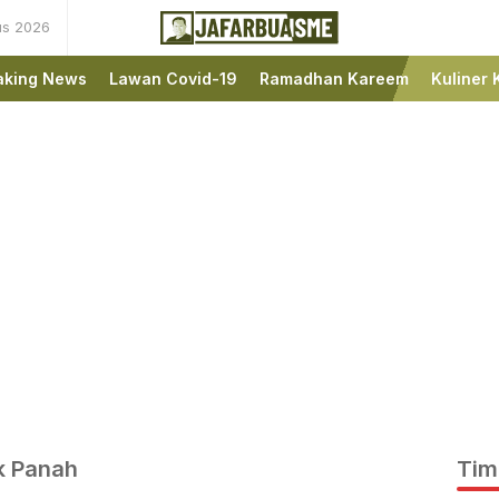
us 2026
Ini bukan Media Online,
JafarBua
Ini Jafarbuaisme.com
aking News
Lawan Covid-19
Ramadhan Kareem
Kuliner 
k Panah
Tim