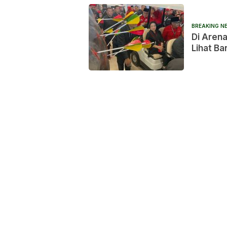
BREAKING N
Di Aren
Lihat B