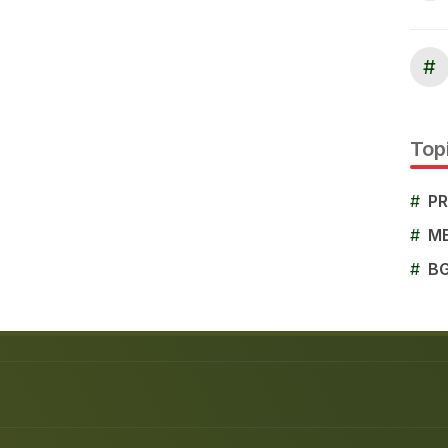
#
Topi
#
P
#
M
#
B