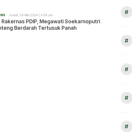
#
EWS
Jumat, 24 Mei 2024 | 4:56 pm
a Rakernas PDIP, Megawati Soekarnoputri
anteng Berdarah Tertusuk Panah
#
#
#
#