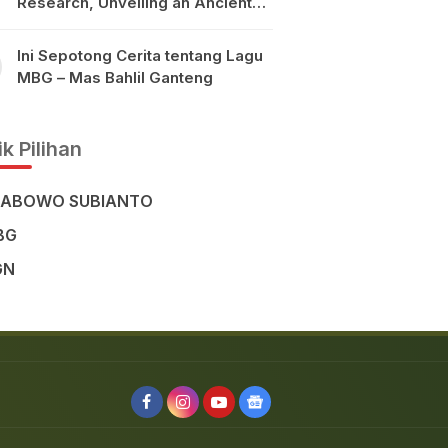
Research, Unveiling an Ancient
Civilisation in the Heart of
Sulawesi
Ini Sepotong Cerita tentang Lagu
MBG – Mas Bahlil Ganteng
k Pilihan
RABOWO SUBIANTO
BG
GN