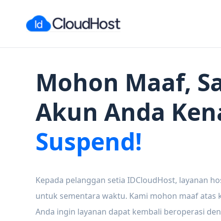
Mohon Maaf, Sa
Akun Anda Ken
Suspend!
Kepada pelanggan setia IDCloudHost, layanan ho
untuk sementara waktu. Kami mohon maaf atas ke
Anda ingin layanan dapat kembali beroperasi den