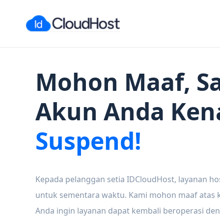
Mohon Maaf, Sa
Akun Anda Ken
Suspend!
Kepada pelanggan setia IDCloudHost, layanan ho
untuk sementara waktu. Kami mohon maaf atas ke
Anda ingin layanan dapat kembali beroperasi den