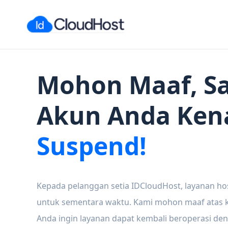
Mohon Maaf, Sa
Akun Anda Ken
Suspend!
Kepada pelanggan setia IDCloudHost, layanan ho
untuk sementara waktu. Kami mohon maaf atas ke
Anda ingin layanan dapat kembali beroperasi den