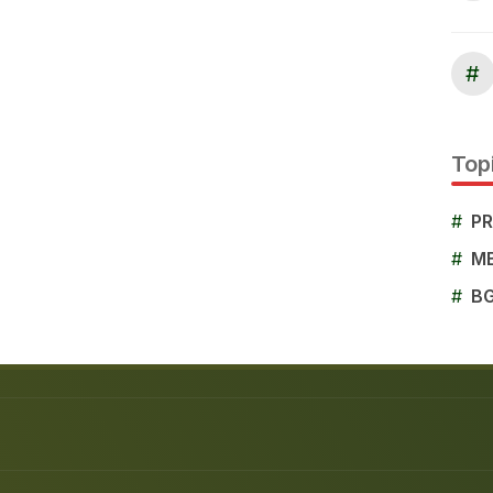
#
Topi
#
P
#
M
#
B