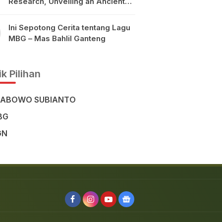
Research, Unveiling an Ancient
Civilisation in the Heart of
Sulawesi
Ini Sepotong Cerita tentang Lagu
MBG – Mas Bahlil Ganteng
k Pilihan
RABOWO SUBIANTO
BG
GN