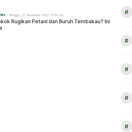
#
EWS
Minggu, 27 November 2022 | 8:36 am
okok Rugikan Petani dan Buruh Tembakau? Ini
a
#
#
#
#