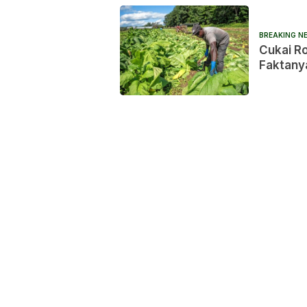
BREAKING N
Cukai R
Faktany