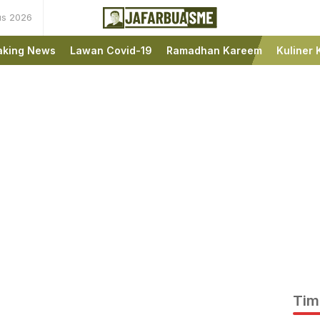
us 2026
Ini bukan Media Online,
JafarBua
Ini Jafarbuaisme.com
aking News
Lawan Covid-19
Ramadhan Kareem
Kuliner 
Tim