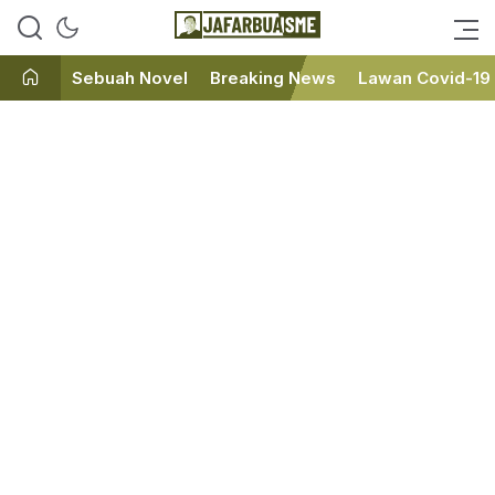
Ini bukan Media Online, Ini
JafarBua
Jafarbuaisme.com
Sebuah Novel
Breaking News
Lawan Covid-19