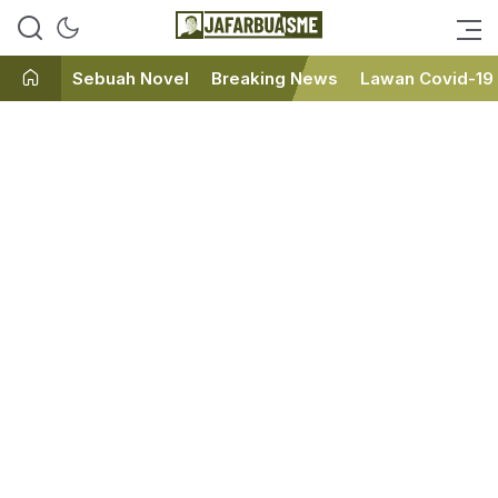
Ini bukan Media Online, Ini
JafarBua
Jafarbuaisme.com
Sebuah Novel
Breaking News
Lawan Covid-19