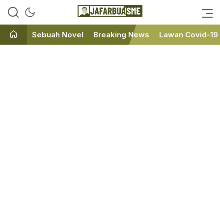
Ini bukan Media Online, Ini
JafarBua
Jafarbuaisme.com
Sebuah Novel
Breaking News
Lawan Covid-19