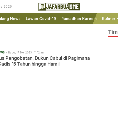
us 2026
Ini bukan Media Online,
JafarBua
Ini Jafarbuaisme.com
aking News
Lawan Covid-19
Ramadhan Kareem
Kuliner 
Tim
EWS
Rabu, 17 Mei 2023 | 11:12 am
s Pengobatan, Dukun Cabul di Pagimana
adis 15 Tahun hingga Hamil