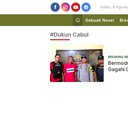
Sabtu, 8 Agust
Sebuah Novel
Bre
#Dukun Cabul
BREAKING N
Bermodu
Gagahi G