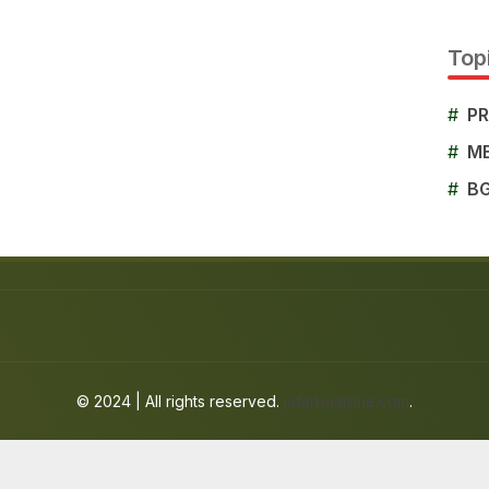
Topi
#
P
#
M
#
B
© 2024 | All rights reserved.
jafarbuaisme.com
.