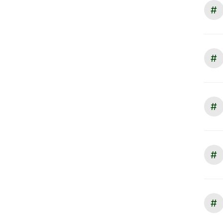
#
#
#
#
#