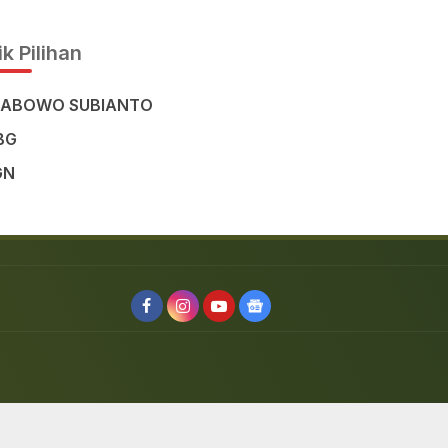
Civilisation in the Heart of
Sulawesi
k Pilihan
RABOWO SUBIANTO
BG
GN