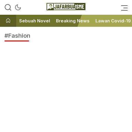
Ini bukan Media Online, Ini
JafarBua
Jafarbuaisme.com
Sebuah Novel
Breaking News
Lawan Covid-19
#Fashion