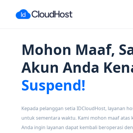
Mohon Maaf, Sa
Akun Anda Ken
Suspend!
Kepada pelanggan setia IDCloudHost, layanan ho
untuk sementara waktu. Kami mohon maaf atas ke
Anda ingin layanan dapat kembali beroperasi den