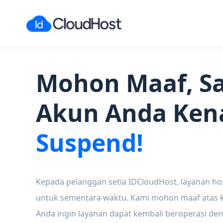
Mohon Maaf, Sa
Akun Anda Ken
Suspend!
Kepada pelanggan setia IDCloudHost, layanan ho
untuk sementara waktu. Kami mohon maaf atas ke
Anda ingin layanan dapat kembali beroperasi den