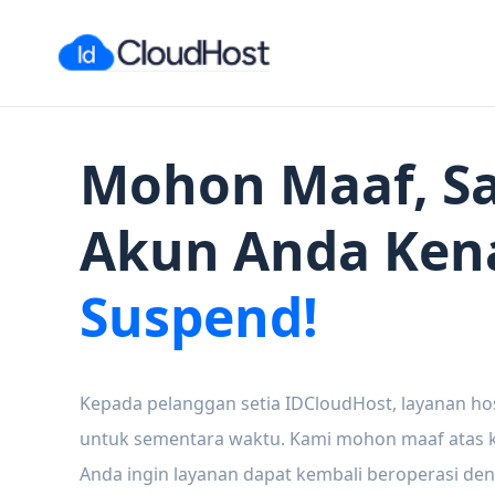
Mohon Maaf, Sa
Akun Anda Ken
Suspend!
Kepada pelanggan setia IDCloudHost, layanan ho
untuk sementara waktu. Kami mohon maaf atas ke
Anda ingin layanan dapat kembali beroperasi den