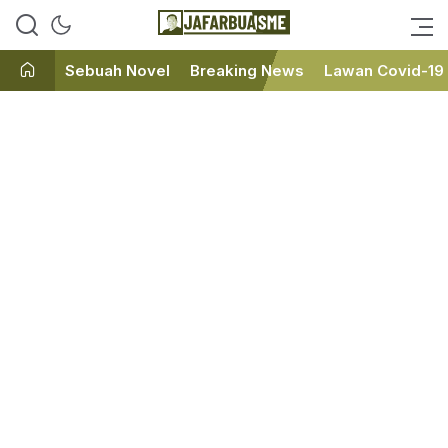
Ini bukan Media Online, Ini
JafarBua
Jafarbuaisme.com
Sebuah Novel
Breaking News
Lawan Covid-19