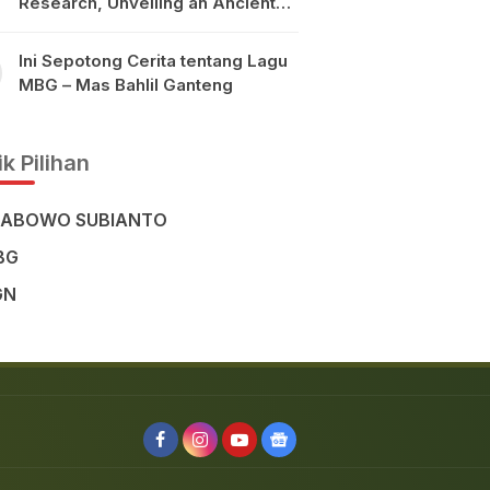
Research, Unveiling an Ancient
Civilisation in the Heart of
Sulawesi
Ini Sepotong Cerita tentang Lagu
MBG – Mas Bahlil Ganteng
k Pilihan
RABOWO SUBIANTO
BG
GN