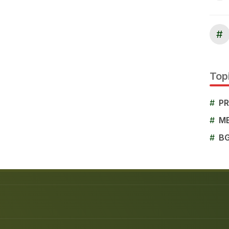
#
Topi
#
P
#
M
#
B