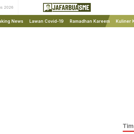
us 2026
Ini bukan Media Online,
JafarBua
Ini Jafarbuaisme.com
aking News
Lawan Covid-19
Ramadhan Kareem
Kuliner 
Tim