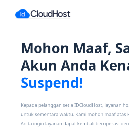
Mohon Maaf, Sa
Akun Anda Ken
Suspend!
Kepada pelanggan setia IDCloudHost, layanan ho
untuk sementara waktu. Kami mohon maaf atas ke
Anda ingin layanan dapat kembali beroperasi den