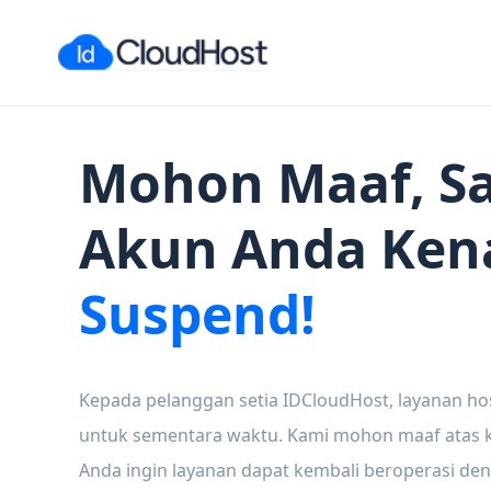
Mohon Maaf, Sa
Akun Anda Ken
Suspend!
Kepada pelanggan setia IDCloudHost, layanan ho
untuk sementara waktu. Kami mohon maaf atas ke
Anda ingin layanan dapat kembali beroperasi den