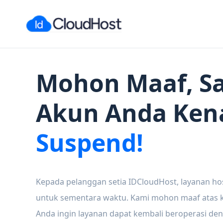
Mohon Maaf, Sa
Akun Anda Ken
Suspend!
Kepada pelanggan setia IDCloudHost, layanan ho
untuk sementara waktu. Kami mohon maaf atas ke
Anda ingin layanan dapat kembali beroperasi den