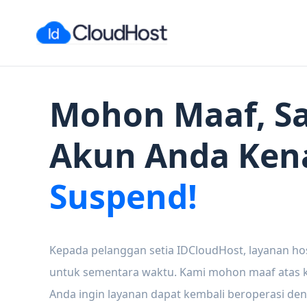
Mohon Maaf, Sa
Akun Anda Ken
Suspend!
Kepada pelanggan setia IDCloudHost, layanan ho
untuk sementara waktu. Kami mohon maaf atas ke
Anda ingin layanan dapat kembali beroperasi den