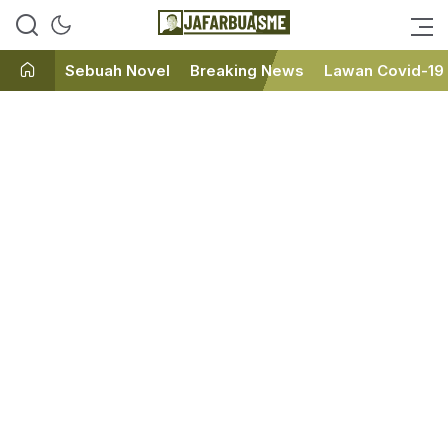
Ini bukan Media Online, Ini
JafarBua
Jafarbuaisme.com
Sebuah Novel
Breaking News
Lawan Covid-19