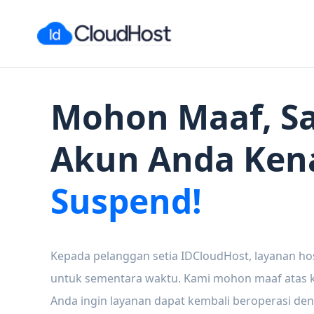
Mohon Maaf, Sa
Akun Anda Ken
Suspend!
Kepada pelanggan setia IDCloudHost, layanan ho
untuk sementara waktu. Kami mohon maaf atas ke
Anda ingin layanan dapat kembali beroperasi den