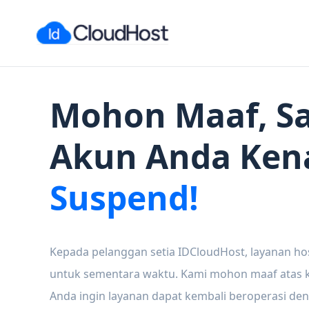
Mohon Maaf, Sa
Akun Anda Ken
Suspend!
Kepada pelanggan setia IDCloudHost, layanan ho
untuk sementara waktu. Kami mohon maaf atas ke
Anda ingin layanan dapat kembali beroperasi den