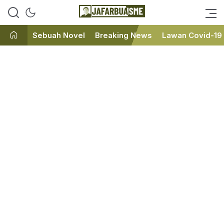
Ini bukan Media Online, Ini
JafarBua
Jafarbuaisme.com
Sebuah Novel
Breaking News
Lawan Covid-19