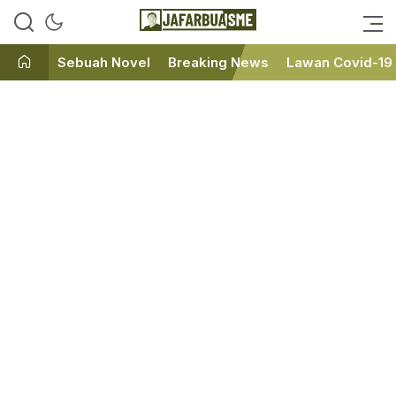
Ini bukan Media Online, Ini
JafarBua
Jafarbuaisme.com
Sebuah Novel
Breaking News
Lawan Covid-19