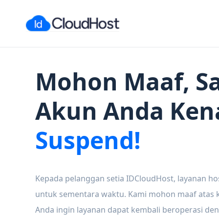
Mohon Maaf, Sa
Akun Anda Ken
Suspend!
Kepada pelanggan setia IDCloudHost, layanan ho
untuk sementara waktu. Kami mohon maaf atas ke
Anda ingin layanan dapat kembali beroperasi den