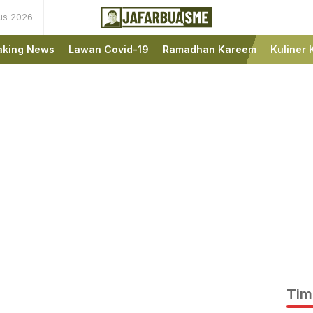
us 2026
Ini bukan Media Online,
JafarBua
Ini Jafarbuaisme.com
aking News
Lawan Covid-19
Ramadhan Kareem
Kuliner 
Tim