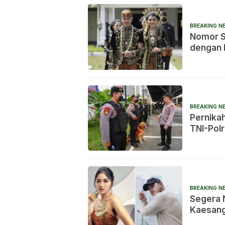
BREAKING N
Nomor S
dengan I
Bantah 
BREAKING N
Pernika
TNI-Polr
BREAKING N
Segera N
Kaesang