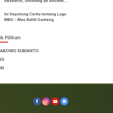
Research, Unveiling an Ancient
Civilisation in the Heart of
Sulawesi
Ini Sepotong Cerita tentang Lagu
MBG – Mas Bahlil Ganteng
k Pilihan
RABOWO SUBIANTO
BG
GN