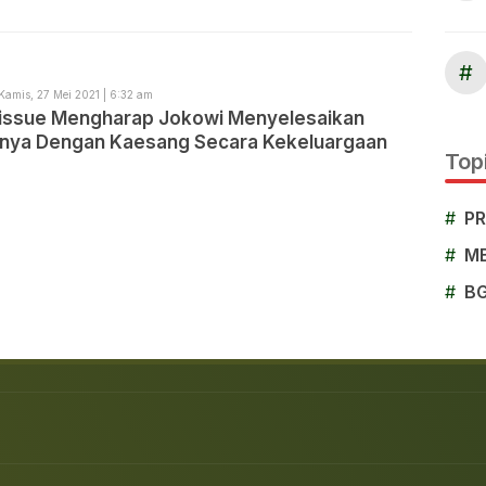
#
Kamis, 27 Mei 2021 | 6:32 am
okowi Menyelesaikan
nya Dengan Kaesang Secara Kekeluargaan
Topi
#
P
#
M
#
B