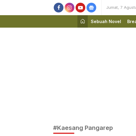
Jumat, 7 Agust
Sebuah Novel
Bre
#Kaesang Pangarep