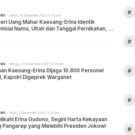
#
EWS
Senin, 19 Desember 2022 | 1:43 pm
eri Uang Mahar Kaesang-Erina Identik
nisial Nama, Ultah dan Tanggal Pernikahan, BI
Cetak Uang Khusus, Anda Percaya?
#
EWS
Minggu, 11 Desember 2022 | 8:29 pm
#
han Kaesang-Erina Dijaga 10.800 Personel
i, Kapolri Digeprek Warganet
#
EWS
Rabu, 2 November 2022 | 9:23 am
ikahi Erina Gudono, Segini Harta Kekayaan
 Pangarep yang Melebihi Presiden Jokowi
#