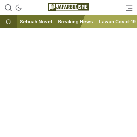
Ini bukan Media Online, Ini
JafarBua
Jafarbuaisme.com
Sebuah Novel
Breaking News
Lawan Covid-19