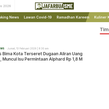
us 2026
Ini bukan Media Online,
JafarBua
Ini Jafarbuaisme.com
aking News
Lawan Covid-19
Ramadhan Kareem
Kuliner 
Tim
EWS
Jumat, 13 Februari 2026 | 8:30 am
s Bima Kota Terseret Dugaan Aliran Uang
 Muncul Isu Permintaan Alphard Rp 1,8 M