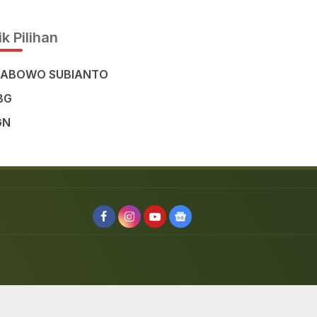
Civilisation in the Heart of
Sulawesi
k Pilihan
RABOWO SUBIANTO
BG
GN