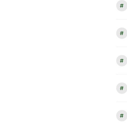
#
#
#
#
#