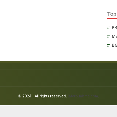
Topi
#
P
#
M
#
B
© 2024 | All rights reserved.
jafarbuaisme.com
.