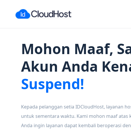
Mohon Maaf, Sa
Akun Anda Ken
Suspend!
Kepada pelanggan setia IDCloudHost, layanan ho
untuk sementara waktu. Kami mohon maaf atas ke
Anda ingin layanan dapat kembali beroperasi den