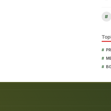
#
Topi
#
P
#
M
#
B