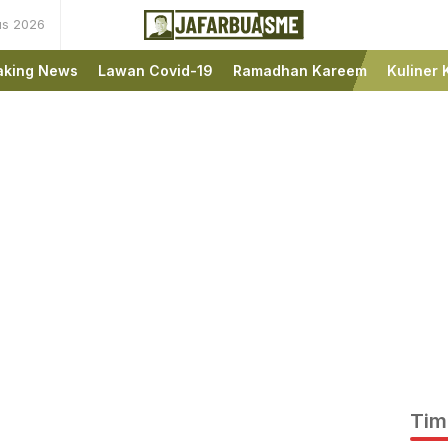
us 2026
Ini bukan Media Online,
JafarBua
Ini Jafarbuaisme.com
aking News
Lawan Covid-19
Ramadhan Kareem
Kuliner 
Tim