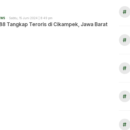
#
EWS
Sabtu, 15 Juni 2024 | 8:49 pm
88 Tangkap Teroris di Cikampek, Jawa Barat
#
#
#
#