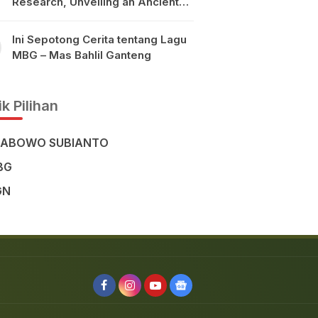
Research, Unveiling an Ancient
Civilisation in the Heart of
Sulawesi
Ini Sepotong Cerita tentang Lagu
MBG – Mas Bahlil Ganteng
k Pilihan
RABOWO SUBIANTO
BG
GN